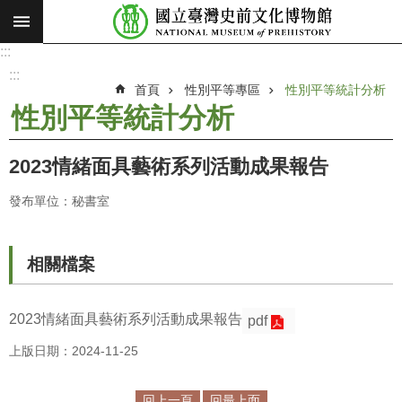
:::
跳到主要內容區塊
:::
進
階
:::
搜
首頁
性別平等專區
性別平等統計分析
尋
性別平等統計分析
願
景
2023情緒面具藝術系列活動成果報告
使
命
發布單位：秘書室
最
新
相關檔案
消
息
2023情緒面具藝術系列活動成果報告
pdf
參
上版日期：2024-11-25
觀
展
覽
回上一頁
回最上面