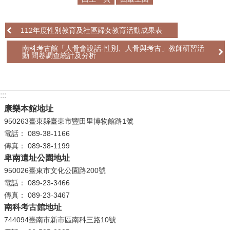
學
112年度性別教育及社區婦女教育活動成果表
習
探
南科考古館「人骨會說話-性別、人骨與考古」教師研習活
索
動 問卷調查統計及分析
認
識
:::
我
康樂本館地址
們
950263臺東縣臺東市豐田里博物館路1號
電話： 089-38-1166
便
傳真： 089-38-1199
民
卑南遺址公園地址
服
950026臺東市文化公園路200號
務
電話： 089-23-3466
傳真： 089-23-3467
性
南科考古館地址
別
744094臺南市新市區南科三路10號
平