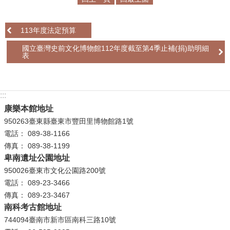
學
113年度法定預算
習
探
國立臺灣史前文化博物館112年度截至第4季止補(捐)助明細
索
表
認
識
:::
我
康樂本館地址
們
950263臺東縣臺東市豐田里博物館路1號
電話： 089-38-1166
便
傳真： 089-38-1199
民
卑南遺址公園地址
服
950026臺東市文化公園路200號
務
電話： 089-23-3466
傳真： 089-23-3467
性
南科考古館地址
別
744094臺南市新市區南科三路10號
平