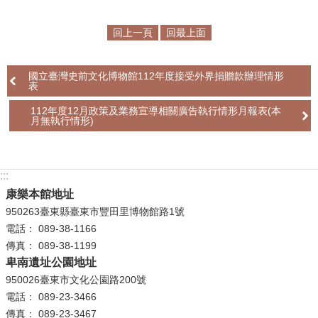
學
回上一頁
回最上面
習
探
國立臺灣史前文化博物館112年度接受外界捐贈款辦理情形
索
表
認
112年度12月政策及業務宣導相關廣告執行情形月報表(本
月無執行情形)
識
我
們
:::
便
康樂本館地址
民
950263臺東縣臺東市豐田里博物館路1號
服
電話： 089-38-1166
務
傳真： 089-38-1199
卑南遺址公園地址
性
950026臺東市文化公園路200號
別
電話： 089-23-3466
平
傳真： 089-23-3467