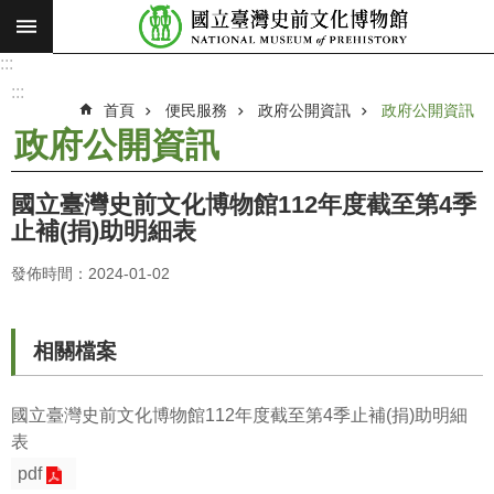
:::
跳到主要內容區塊
:::
進
階
:::
搜
首頁
便民服務
政府公開資訊
政府公開資訊
尋
政府公開資訊
願
景
國立臺灣史前文化博物館112年度截至第4季
使
止補(捐)助明細表
命
發佈時間：2024-01-02
最
新
消
相關檔案
息
參
國立臺灣史前文化博物館112年度截至第4季止補(捐)助明細
觀
表
展
pdf
覽