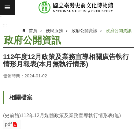
:::
跳到主要內容區塊
:::
進
階
:::
搜
首頁
便民服務
政府公開資訊
政府公開資訊
尋
政府公開資訊
願
景
112年度12月政策及業務宣導相關廣告執行
使
情形月報表(本月無執行情形)
命
發佈時間：2024-01-02
最
新
消
相關檔案
息
參
(史前館)112年12月媒體政策及業務宣導執行情形表(無)
觀
pdf
展
覽