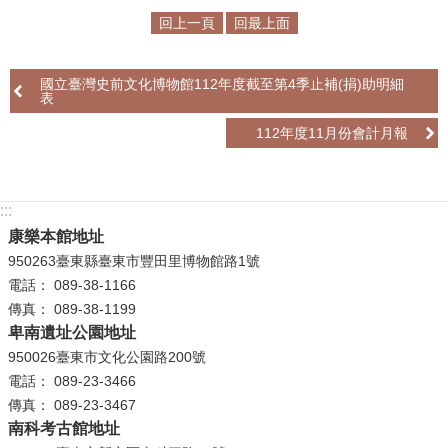
回上一頁
回最上面
學
習
國立臺灣史前文化博物館112年度截至第4季止補(捐)助明細
探
表
索
112年度11月份會計月報
認
識
我
:::
們
康樂本館地址
950263臺東縣臺東市豐田里博物館路1號
便
電話： 089-38-1166
民
傳真： 089-38-1199
服
卑南遺址公園地址
務
950026臺東市文化公園路200號
電話： 089-23-3466
性
傳真： 089-23-3467
別
南科考古館地址
平