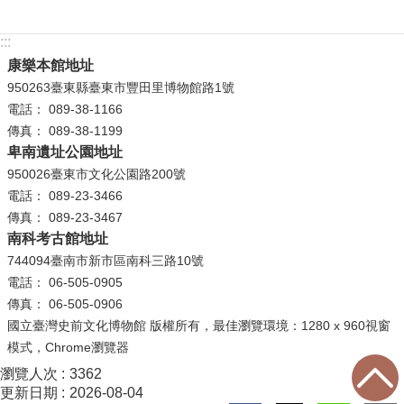
等
專
:::
區
康樂本館地址
友
950263臺東縣臺東市豐田里博物館路1號
善
電話： 089-38-1166
措
傳真： 089-38-1199
施
卑南遺址公園地址
服
950026臺東市文化公園路200號
務
電話： 089-23-3466
傳真： 089-23-3467
服
南科考古館地址
務
744094臺南市新市區南科三路10號
信
電話： 06-505-0905
箱
傳真： 06-505-0906
國立臺灣史前文化博物館 版權所有，最佳瀏覽環境：1280 x 960視窗
網
模式，Chrome瀏覽器
站
瀏覽人次
3362
導
更新日期
2026-08-04
覽