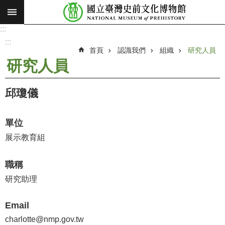
:::
跳到主要內容區塊
:::
進
階
:::
搜
首頁
認識我們
組織
研究人員
尋
研究人員
願
景
邱瓊儀
使
命
單位
最
展示教育組
新
消
職稱
息
研究助理
參
觀
Email
展
charlotte@nmp.gov.tw
覽