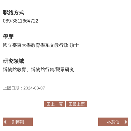
學
聯絡方式
習
089-381166#722
探
索
學歷
認
國立臺東大學教育學系文教行政 碩士
識
我
研究領域
們
博物館教育、博物館行銷/觀眾研究
便
民
上版日期：2024-03-07
服
務
回上一頁
回最上面
性
別
謝博剛
林慧仙
平