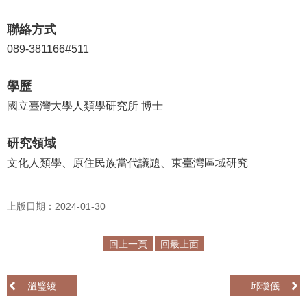
學
聯絡方式
習
089-381166#511
探
索
學歷
認
國立臺灣大學人類學研究所 博士
識
我
研究領域
們
文化人類學、原住民族當代議題、東臺灣區域研究
便
民
上版日期：2024-01-30
服
務
回上一頁
回最上面
性
別
溫璧綾
邱瓊儀
平