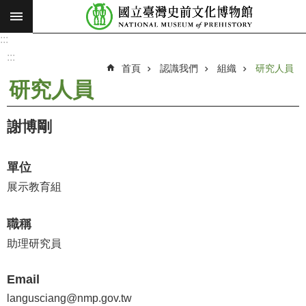
:::
跳到主要內容區塊
:::
進
階
:::
搜
首頁
認識我們
組織
研究人員
尋
研究人員
願
景
謝博剛
使
命
單位
最
展示教育組
新
消
職稱
息
助理研究員
參
觀
Email
展
langusciang@nmp.gov.tw
覽