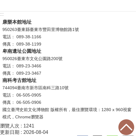
等
專
:::
區
康樂本館地址
友
950263臺東縣臺東市豐田里博物館路1號
善
電話： 089-38-1166
措
傳真： 089-38-1199
施
卑南遺址公園地址
服
950026臺東市文化公園路200號
務
電話： 089-23-3466
傳真： 089-23-3467
服
南科考古館地址
務
744094臺南市新市區南科三路10號
信
電話： 06-505-0905
箱
傳真： 06-505-0906
國立臺灣史前文化博物館 版權所有，最佳瀏覽環境：1280 x 960視窗
網
模式，Chrome瀏覽器
站
瀏覽人次
1241
導
更新日期
2026-08-04
覽