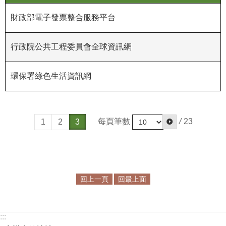
財政部電子發票整合服務平台
學
習
探
行政院公共工程委員會全球資訊網
索
認
環保署綠色生活資訊網
識
我
們
每頁筆數
/
23
1
2
3
便
民
服
務
回上一頁
回最上面
性
別
:::
平