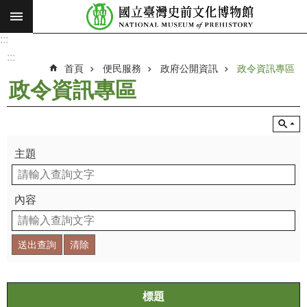
:::
跳到主要內容區塊
:::
進
階
:::
搜
首頁
便民服務
政府公開資訊
政令資訊專區
尋
政令資訊專區
願
景
使
命
主題
最
新
內容
消
息
參
觀
展
標題
覽