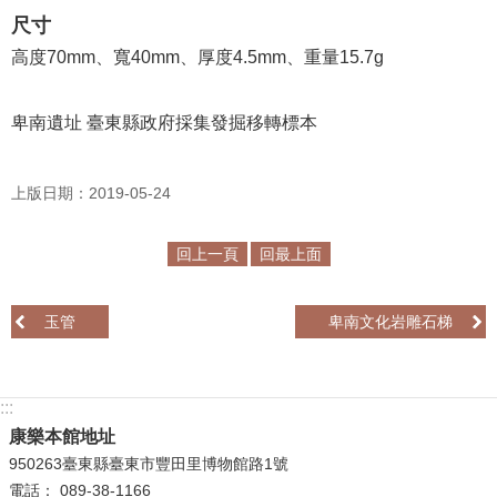
等
尺寸
專
高度70mm、寬40mm、厚度4.5mm、重量15.7g
區
友
卑南遺址 臺東縣政府採集發掘移轉標本
善
措
施
上版日期：2019-05-24
服
務
回上一頁
回最上面
服
務
玉管
卑南文化岩雕石梯
信
箱
:::
網
站
康樂本館地址
導
950263臺東縣臺東市豐田里博物館路1號
覽
電話： 089-38-1166