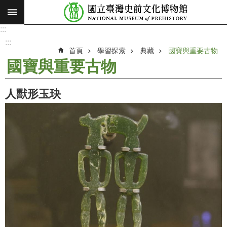
:::
跳到主要內容區塊
:::
進
階
:::
搜
首頁
學習探索
典藏
國寶與重要古物
尋
國寶與重要古物
願
景
人獸形玉玦
使
命
最
新
消
息
參
觀
展
覽