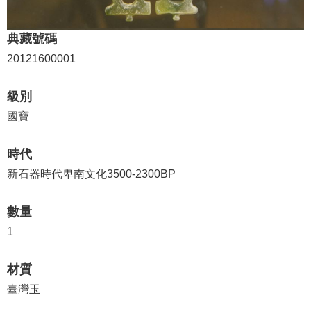
學
典藏號碼
習
探
20121600001
索
級別
認
國寶
識
我
時代
們
新石器時代卑南文化3500-2300BP
便
民
數量
服
1
務
性
材質
別
臺灣玉
平