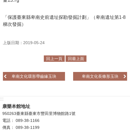
量13.7g
R
S
「保護臺東縣卑南史前遺址探勘發掘計劃」（卑南遺址第1-8
S
梯次發掘）
網
上版日期：2019-05-24
站
資
回上一頁
回最上面
料
開
放
卑南文化環形帶齒緣玉玦
卑南文化長條形玉玦
宣
告
隱
:::
私
康樂本館地址
權
950263臺東縣臺東市豐田里博物館路1號
保
電話： 089-38-1166
護
傳真： 089-38-1199