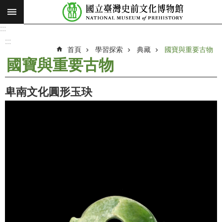
:::
跳到主要內容區塊
:::
進
階
:::
搜
首頁
學習探索
典藏
國寶與重要古物
尋
國寶與重要古物
願
景
卑南文化圓形玉玦
使
命
最
新
消
息
參
觀
展
覽