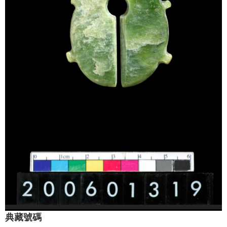
學
習
探
索
認
識
我
們
便
民
服
務
性
別
典藏號碼
平