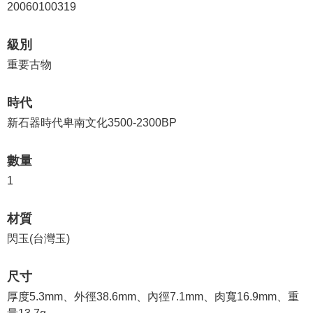
等
20060100319
專
區
級別
重要古物
友
善
措
時代
施
新石器時代卑南文化3500-2300BP
服
務
數量
服
1
務
信
材質
箱
閃玉(台灣玉)
網
站
尺寸
導
厚度5.3mm、外徑38.6mm、內徑7.1mm、肉寬16.9mm、重
覽