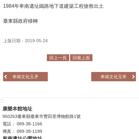
1984年卑南遺址鐵路地下道建築工程搶救出土
R
S
臺東縣政府移轉
S
網
上版日期：2019-05-24
站
資
回上一頁
回最上面
料
開
卑南文化玉矛
卑南文化玉斧
放
宣
告
:::
隱
康樂本館地址
私
950263臺東縣臺東市豐田里博物館路1號
權
電話： 089-38-1166
保
傳真： 089-38-1199
護
卑南遺址公園地址