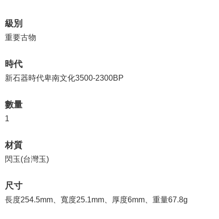
等
專
級別
區
重要古物
友
善
時代
措
新石器時代卑南文化3500-2300BP
施
服
數量
務
1
服
務
材質
信
閃玉(台灣玉)
箱
網
尺寸
站
長度254.5mm、寬度25.1mm、厚度6mm、重量67.8g
導
覽