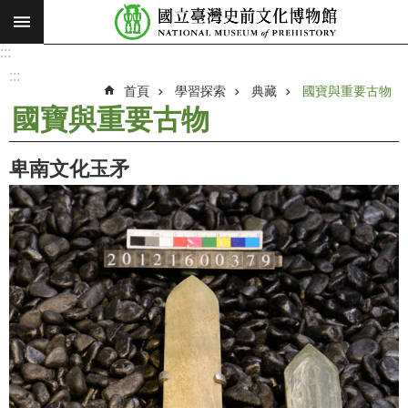
:::
跳到主要內容區塊
:::
進
階
:::
搜
首頁
學習探索
典藏
國寶與重要古物
尋
國寶與重要古物
願
景
卑南文化玉矛
使
命
最
新
消
息
參
觀
展
覽