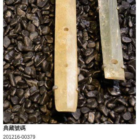
學
習
探
索
認
識
我
們
便
民
服
務
性
別
典藏號碼
平
201216-00379