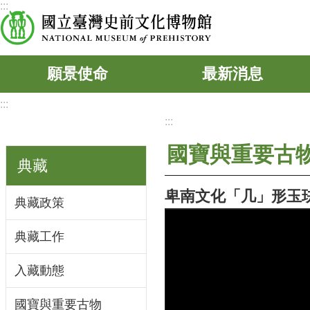
:::
跳到主要內容區塊
願景使命
最新消息
:::
:::
國寶與重要古
典藏
卑南文化「几」形玉
典藏政策
典藏工作
入藏動態
國寶與重要古物