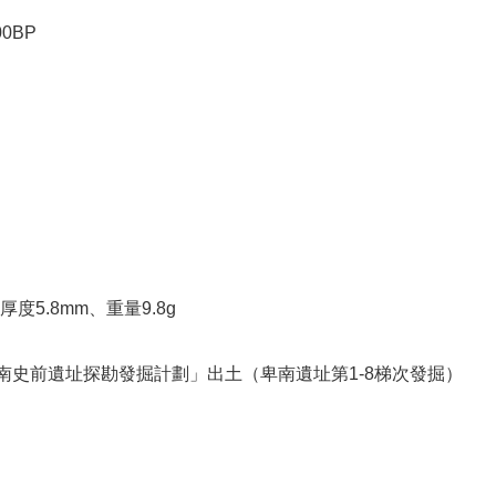
0BP
厚度5.8mm、重量9.8g
縣卑南史前遺址探勘發掘計劃」出土（卑南遺址第1-8梯次發掘）