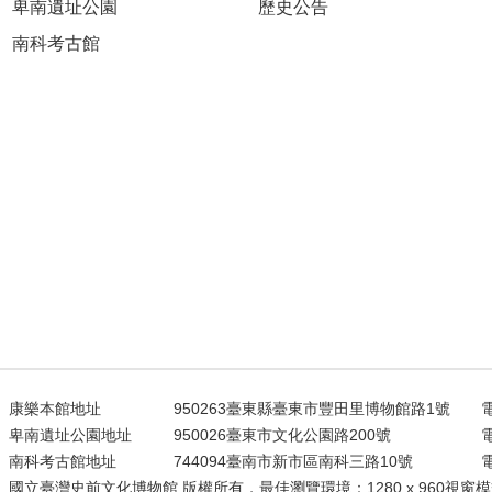
卑南遺址公園
歷史公告
南科考古館
康樂本館地址
950263臺東縣臺東市豐田里博物館路1號
電
卑南遺址公園地址
950026臺東市文化公園路200號
電
南科考古館地址
744094臺南市新市區南科三路10號
電
國立臺灣史前文化博物館 版權所有，最佳瀏覽環境：1280 x 960視窗模