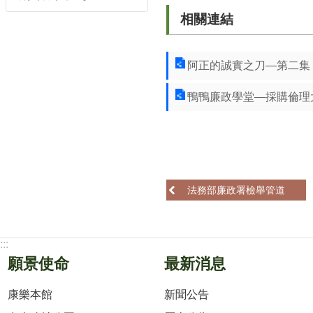
相關連結
阿正的誠實之刀—第二集
鴨鴨廉政學堂—採購倫理
法務部廉政署檢舉管道
:::
願景使命
最新消息
康樂本館
新聞公告