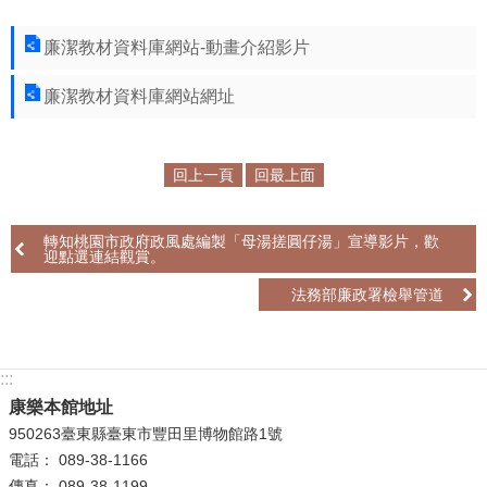
學
廉潔教材資料庫網站-動畫介紹影片
習
探
廉潔教材資料庫網站網址
索
認
回上一頁
回最上面
識
我
們
轉知桃園市政府政風處編製「母湯搓圓仔湯」宣導影片，歡
迎點選連結觀賞。
便
法務部廉政署檢舉管道
民
服
務
:::
康樂本館地址
性
950263臺東縣臺東市豐田里博物館路1號
別
電話： 089-38-1166
平
傳真： 089-38-1199