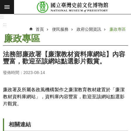
:::
跳到主要內容區塊
:::
進
階
:::
搜
首頁
便民服務
政府公開資訊
廉政專區
尋
廉政專區
願
景
法務部廉政署【廉潔教材資料庫網站】內容
使
豐富，歡迎至該網站點選影片觀賞。
命
發佈時間：2023-08-14
最
新
消
廉政署及所屬各政風機構製作之廉潔教育教材建置於「廉潔
息
教材資料庫網站」，資料庫內容豐富，歡迎至該網站點選影
片觀賞。
參
觀
展
相關連結
覽