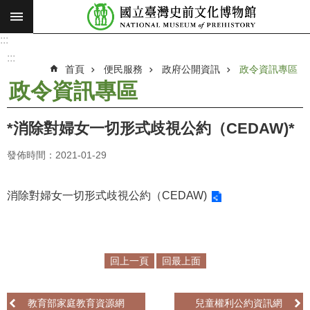
:::
跳到主要內容區塊
:::
進
階
:::
搜
首頁
便民服務
政府公開資訊
政令資訊專區
尋
政令資訊專區
願
景
*消除對婦女一切形式歧視公約（CEDAW)*
使
命
發佈時間：2021-01-29
最
新
消除對婦女一切形式歧視公約（CEDAW)
消
息
參
回上一頁
回最上面
觀
展
教育部家庭教育資源網
兒童權利公約資訊網
覽