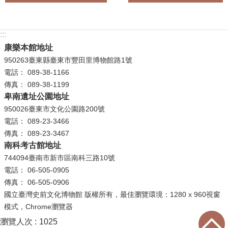
學
習
:::
探
康樂本館地址
索
950263臺東縣臺東市豐田里博物館路1號
電話： 089-38-1166
認
傳真： 089-38-1199
識
卑南遺址公園地址
我
950026臺東市文化公園路200號
們
電話： 089-23-3466
便
傳真： 089-23-3467
南科考古館地址
民
服
744094臺南市新市區南科三路10號
務
電話： 06-505-0905
傳真： 06-505-0906
性
國立臺灣史前文化博物館 版權所有，最佳瀏覽環境：1280 x 960視窗
別
模式，Chrome瀏覽器
平
瀏覽人次
1025