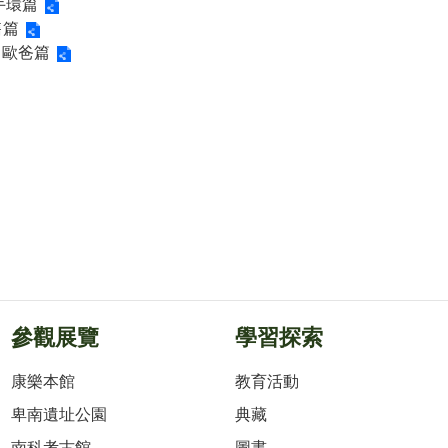
手環篇
售篇
 歐爸篇
參觀展覽
學習探索
康樂本館
教育活動
卑南遺址公園
典藏
南科考古館
圖書