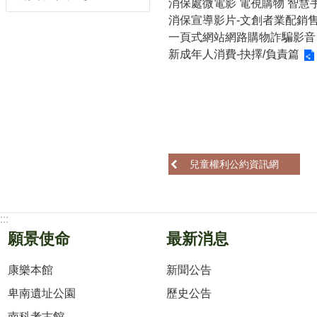
消保處微電影 電視購物 智慧
消保宣導影片-文創者業配銷
一頁式網站網路購物詐騙影音
新成年人消費-抉擇/負責篇
兒童權利公約資訊網
:::
願景使命
最新消息
康樂本館
新聞公告
卑南遺址公園
歷史公告
南科考古館