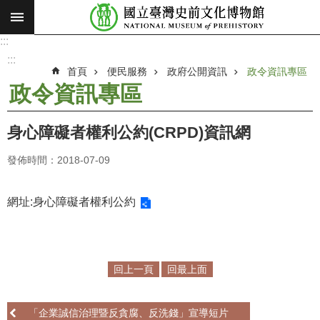
:::
跳到主要內容區塊
:::
進
階
:::
搜
首頁
便民服務
政府公開資訊
政令資訊專區
尋
政令資訊專區
願
景
身心障礙者權利公約(CRPD)資訊網
使
命
發佈時間：2018-07-09
最
新
網址:
身心障礙者權利公約
消
息
參
回上一頁
回最上面
觀
展
「企業誠信治理暨反貪腐、反洗錢」宣導短片
覽