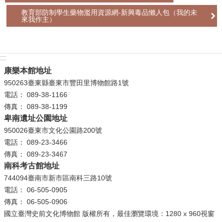
教育部防制學生藥物濫用資源網-新興毒品懶人包（我的未
學
來我作主）
習
探
索
:::
康樂本館地址
認
950263臺東縣臺東市豐田里博物館路1號
識
電話： 089-38-1166
我
傳真： 089-38-1199
們
卑南遺址公園地址
便
950026臺東市文化公園路200號
民
電話： 089-23-3466
服
傳真： 089-23-3467
務
南科考古館地址
744094臺南市新市區南科三路10號
性
電話： 06-505-0905
別
傳真： 06-505-0906
平
國立臺灣史前文化博物館 版權所有，最佳瀏覽環境：1280 x 960視窗