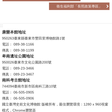
衛生福利部「長照政策專區」
學
習
探
:::
索
康樂本館地址
認
950263臺東縣臺東市豐田里博物館路1號
識
電話： 089-38-1166
我
傳真： 089-38-1199
們
卑南遺址公園地址
950026臺東市文化公園路200號
便
電話： 089-23-3466
民
傳真： 089-23-3467
服
南科考古館地址
務
744094臺南市新市區南科三路10號
電話： 06-505-0905
性
傳真： 06-505-0906
別
國立臺灣史前文化博物館 版權所有，最佳瀏覽環境：1280 x 960視窗
平
模式，Chrome瀏覽器