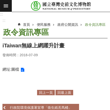
:::
跳到主要內容區塊
:::
進
階
:::
搜
首頁
便民服務
政府公開資訊
政令資訊專區
尋
政令資訊專區
願
景
iTaiwan無線上網躍升計畫
使
命
發佈時間：2018-07-09
最
新
網址:
圖檔
消
息
參
回上一頁
回最上面
觀
展
行政院環境保護署宣導「衛生紙丟馬桶」
覽