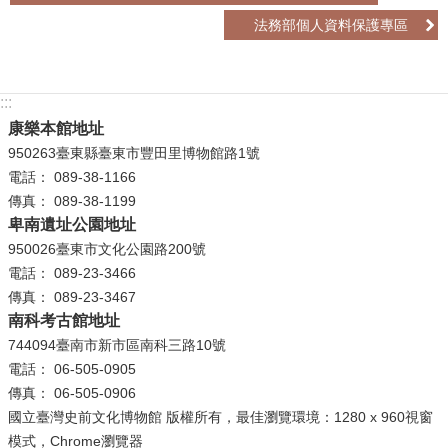
法務部個人資料保護專區
學
習
探
:::
索
康樂本館地址
認
950263臺東縣臺東市豐田里博物館路1號
識
電話： 089-38-1166
我
傳真： 089-38-1199
們
卑南遺址公園地址
950026臺東市文化公園路200號
便
電話： 089-23-3466
民
傳真： 089-23-3467
服
南科考古館地址
務
744094臺南市新市區南科三路10號
電話： 06-505-0905
性
傳真： 06-505-0906
別
國立臺灣史前文化博物館 版權所有，最佳瀏覽環境：1280 x 960視窗
平
模式，Chrome瀏覽器