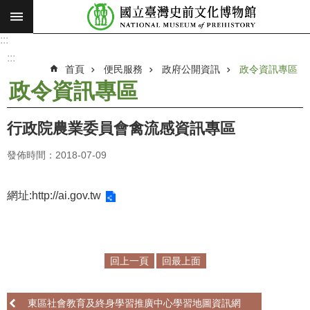
:::
跳到主要內容區塊
:::
進
階
:::
搜
首頁
便民服務
政府公開資訊
政令資訊專區
尋
政令資訊專區
願
景
行政院農業委員會禽流感資訊專區
使
命
發佈時間：2018-07-09
最
新
網址:
http://ai.gov.tw
消
息
參
回上一頁
回最上面
觀
展
東區社會教育及終身學習推廣中心學習地圖資訊網
覽