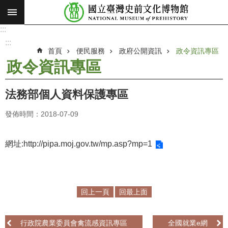
:::
跳到主要內容區塊
:::
進
階
:::
搜
首頁
便民服務
政府公開資訊
政令資訊專區
尋
政令資訊專區
願
景
法務部個人資料保護專區
使
命
發佈時間：2018-07-09
最
新
網址:
http://pipa.moj.gov.tw/mp.asp?mp=1
消
息
參
回上一頁
回最上面
觀
展
行政院農業委員會禽流感資訊專區
全國就業e網
覽