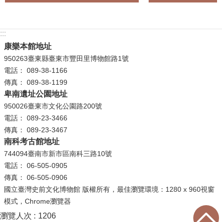
學
習
:::
探
康樂本館地址
索
950263臺東縣臺東市豐田里博物館路1號
電話： 089-38-1166
認
傳真： 089-38-1199
識
卑南遺址公園地址
我
950026臺東市文化公園路200號
們
電話： 089-23-3466
便
傳真： 089-23-3467
南科考古館地址
民
服
744094臺南市新市區南科三路10號
務
電話： 06-505-0905
傳真： 06-505-0906
性
國立臺灣史前文化博物館 版權所有，最佳瀏覽環境：1280 x 960視窗
別
模式，Chrome瀏覽器
平
瀏覽人次
1206