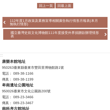
回上一頁
回最上面
學
習
112年度1月政策及業務宣導相關廣告執行情形月報表(本月
探
無執行情形)
索
國立臺灣史前文化博物館111年度接受外界捐贈款辦理情形
表
認
識
我
們
:::
康樂本館地址
便
950263臺東縣臺東市豐田里博物館路1號
民
電話： 089-38-1166
服
傳真： 089-38-1199
務
卑南遺址公園地址
950026臺東市文化公園路200號
性
電話： 089-23-3466
別
傳真： 089-23-3467
平
南科考古館地址