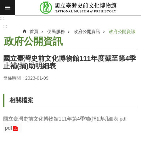
:::
跳到主要內容區塊
:::
進
階
:::
搜
首頁
便民服務
政府公開資訊
政府公開資訊
尋
政府公開資訊
願
景
國立臺灣史前文化博物館111年度截至第4季
使
止補(捐)助明細表
命
發佈時間：2023-01-09
最
新
消
相關檔案
息
參
國立臺灣史前文化博物館111年第4季補(捐)助明細表.pdf
觀
pdf
展
覽