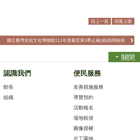
回上一頁
回最上面
國立臺灣史前文化博物館111年度截至第3季止補(捐)助明細表
關閉
認識我們
便民服務
館長
友善措施服務
組織
導覽預約
活動報名
場地租借
圖像授權
志工園地