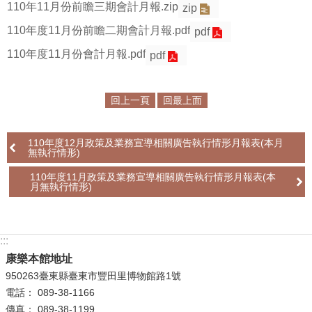
110年11月份前瞻三期會計月報.zip
zip
學
110年度11月份前瞻二期會計月報.pdf
pdf
習
110年度11月份會計月報.pdf
pdf
探
索
回上一頁
回最上面
認
識
我
110年度12月政策及業務宣導相關廣告執行情形月報表(本月
無執行情形)
們
110年度11月政策及業務宣導相關廣告執行情形月報表(本
便
月無執行情形)
民
服
務
:::
康樂本館地址
性
950263臺東縣臺東市豐田里博物館路1號
別
電話： 089-38-1166
平
傳真： 089-38-1199