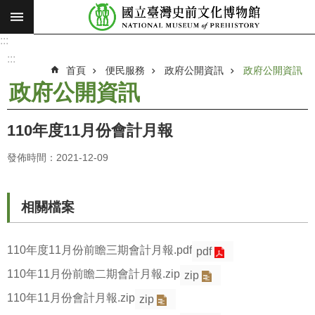
:::
跳到主要內容區塊
:::
進
階
:::
搜
首頁
便民服務
政府公開資訊
政府公開資訊
尋
政府公開資訊
願
景
110年度11月份會計月報
使
命
發佈時間：2021-12-09
最
新
相關檔案
消
息
110年度11月份前瞻三期會計月報.pdf
pdf
參
110年11月份前瞻二期會計月報.zip
zip
觀
展
110年11月份會計月報.zip
zip
覽