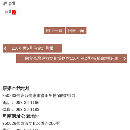
表.pdf
學
pdf
習
探
回上一頁
回最上面
索
認
110年度6月份會計月報
識
我
國立臺灣史前文化博物館110年第2季補(捐)助明細表
們
便
:::
民
康樂本館地址
服
950263臺東縣臺東市豐田里博物館路1號
務
電話： 089-38-1166
傳真： 089-38-1199
性
卑南遺址公園地址
別
950026臺東市文化公園路200號
平