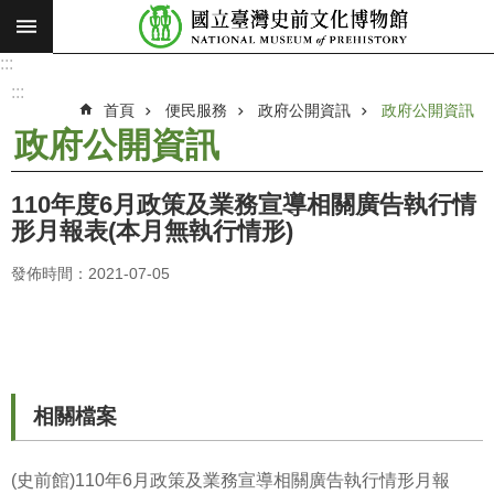
:::
跳到主要內容區塊
:::
進
階
:::
搜
首頁
便民服務
政府公開資訊
政府公開資訊
尋
政府公開資訊
願
景
110年度6月政策及業務宣導相關廣告執行情
使
形月報表(本月無執行情形)
命
發佈時間：2021-07-05
最
新
消
息
參
相關檔案
觀
展
(史前館)110年6月政策及業務宣導相關廣告執行情形月報
覽