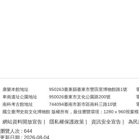
康樂本館地址
950263臺東縣臺東市豐田里博物館路1號
電
卑南遺址公園地址
950026臺東市文化公園路200號
電
南科考古館地址
744094臺南市新市區南科三路10號
電
國立臺灣史前文化博物館 版權所有，最佳瀏覽環境：1280 x 960視窗模
網站資料開放宣告
隱私權保護政策
資訊安全宣告
為民
瀏覽人次
644
更新日期
2026-08-04