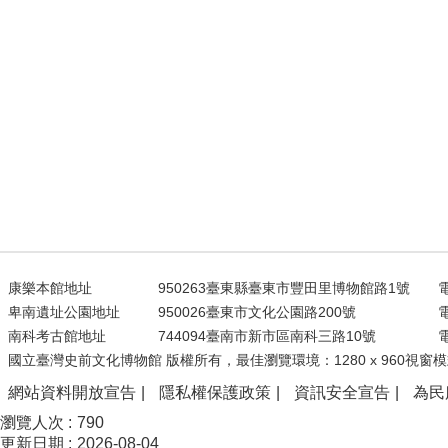
康樂本館地址
950263臺東縣臺東市豐田里博物館路1號
電
卑南遺址公園地址
950026臺東市文化公園路200號
電
南科考古館地址
744094臺南市新市區南科三路10號
電
國立臺灣史前文化博物館 版權所有，最佳瀏覽環境：1280 x 960視窗模
網站資料開放宣告
隱私權保護政策
資訊安全宣告
為民
瀏覽人次
790
更新日期
2026-08-04