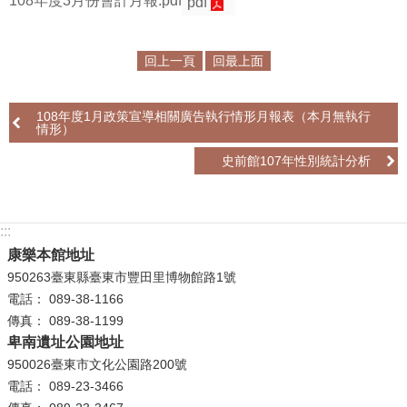
108年度3月份會計月報.pdf
pdf
學
習
回上一頁
回最上面
探
索
108年度1月政策宣導相關廣告執行情形月報表（本月無執行
情形）
認
識
史前館107年性別統計分析
我
們
:::
便
康樂本館地址
民
950263臺東縣臺東市豐田里博物館路1號
服
電話： 089-38-1166
務
傳真： 089-38-1199
卑南遺址公園地址
性
950026臺東市文化公園路200號
別
電話： 089-23-3466
平