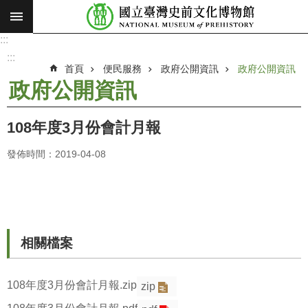
:::
跳到主要內容區塊
:::
進
階
:::
搜
首頁
便民服務
政府公開資訊
政府公開資訊
尋
政府公開資訊
願
景
108年度3月份會計月報
使
命
發佈時間：2019-04-08
最
新
消
息
相關檔案
參
觀
108年度3月份會計月報.zip
zip
展
覽