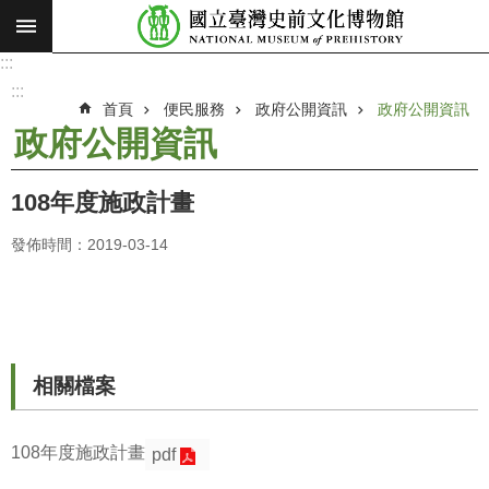
:::
跳到主要內容區塊
:::
進
階
:::
搜
首頁
便民服務
政府公開資訊
政府公開資訊
尋
政府公開資訊
願
景
108年度施政計畫
使
命
發佈時間：2019-03-14
最
新
消
息
相關檔案
參
觀
108年度施政計畫
pdf
展
覽