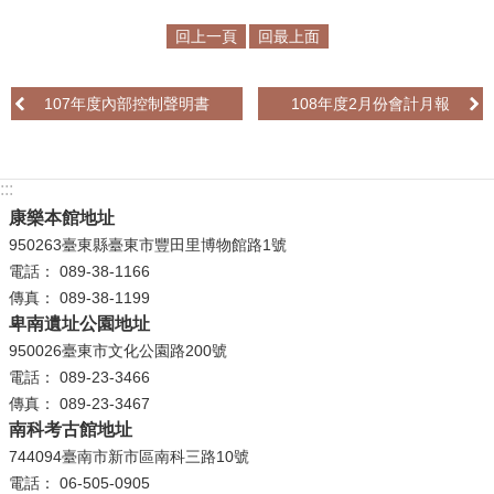
回上一頁
回最上面
學
習
探
107年度內部控制聲明書
108年度2月份會計月報
索
認
:::
識
我
康樂本館地址
們
950263臺東縣臺東市豐田里博物館路1號
電話： 089-38-1166
便
傳真： 089-38-1199
民
卑南遺址公園地址
服
950026臺東市文化公園路200號
務
電話： 089-23-3466
傳真： 089-23-3467
性
南科考古館地址
別
744094臺南市新市區南科三路10號
平
電話： 06-505-0905