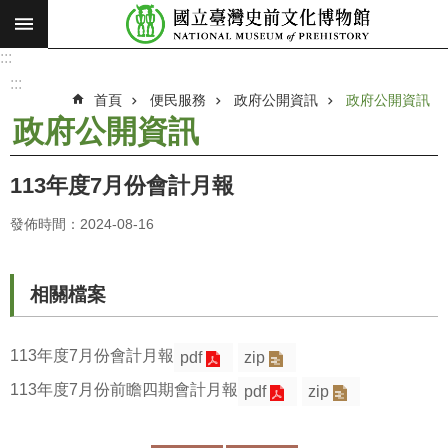
:::
跳到主要內容區塊
:::
進
階
:::
搜
首頁
便民服務
政府公開資訊
政府公開資訊
尋
政府公開資訊
願
景
113年度7月份會計月報
使
命
發佈時間：2024-08-16
最
新
相關檔案
消
息
113年度7月份會計月報
pdf
zip
參
113年度7月份前瞻四期會計月報
pdf
zip
觀
展
覽