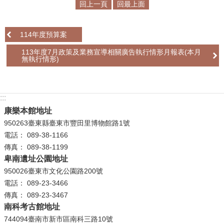
回上一頁
回最上面
學
習
114年度預算案
探
113年度7月政策及業務宣導相關廣告執行情形月報表(本月
索
無執行情形)
認
識
:::
我
們
康樂本館地址
950263臺東縣臺東市豐田里博物館路1號
便
電話： 089-38-1166
民
傳真： 089-38-1199
服
卑南遺址公園地址
務
950026臺東市文化公園路200號
電話： 089-23-3466
性
傳真： 089-23-3467
別
南科考古館地址
平
744094臺南市新市區南科三路10號