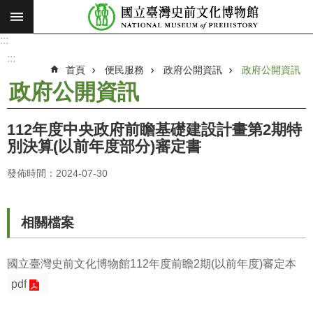
:::
跳到主要內容區塊
:::
進
階
:::
搜
首頁
便民服務
政府公開資訊
政府公開資訊
尋
政府公開資訊
願
景
112年度中央政府前瞻基礎建設計畫第2期特
使
別決算(以前年度部分)審定書
命
發佈時間：2024-07-30
最
新
消
相關檔案
息
參
國立臺灣史前文化博物館112年度前瞻2期(以前年度)審定本
觀
pdf
展
覽