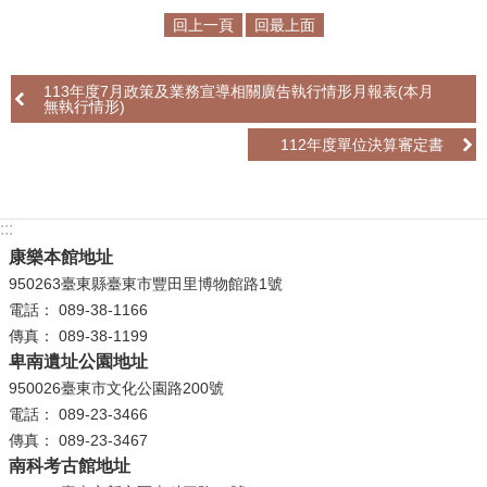
回上一頁
回最上面
學
習
113年度7月政策及業務宣導相關廣告執行情形月報表(本月
探
無執行情形)
索
112年度單位決算審定書
認
識
我
:::
們
康樂本館地址
950263臺東縣臺東市豐田里博物館路1號
便
電話： 089-38-1166
民
傳真： 089-38-1199
服
卑南遺址公園地址
務
950026臺東市文化公園路200號
電話： 089-23-3466
性
傳真： 089-23-3467
別
南科考古館地址
平