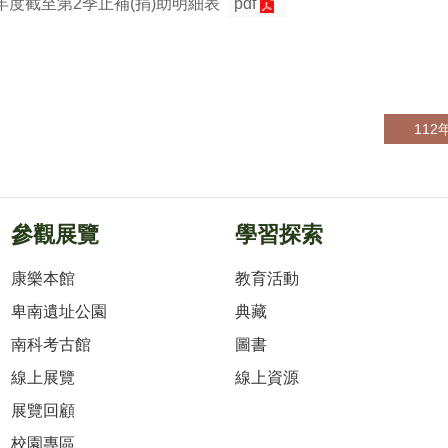
年度截至第2季止補(捐)助明細表
pdf
11
參觀展覽
學習探索
康樂本館
教育活動
卑南遺址公園
典藏
南科考古館
圖書
線上展覽
線上資源
展覽回顧
校園專區