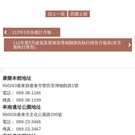
學
回上一頁
回最上面
習
探
112年3月份會計月報
索
112年度3月政策及業務宣導相關廣告執行情形月報表(本月
認
無執行情形)
識
我
們
:::
康樂本館地址
便
950263臺東縣臺東市豐田里博物館路1號
民
電話： 089-38-1166
服
傳真： 089-38-1199
務
卑南遺址公園地址
950026臺東市文化公園路200號
性
電話： 089-23-3466
別
傳真： 089-23-3467
平