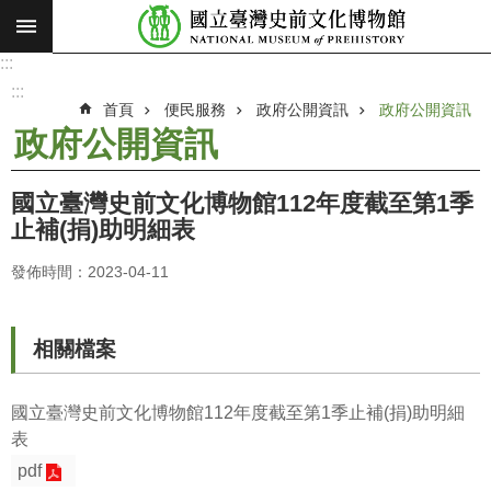
:::
跳到主要內容區塊
:::
進
階
:::
搜
首頁
便民服務
政府公開資訊
政府公開資訊
尋
政府公開資訊
願
景
國立臺灣史前文化博物館112年度截至第1季
使
止補(捐)助明細表
命
發佈時間：2023-04-11
最
新
消
相關檔案
息
參
國立臺灣史前文化博物館112年度截至第1季止補(捐)助明細
觀
表
展
pdf
覽