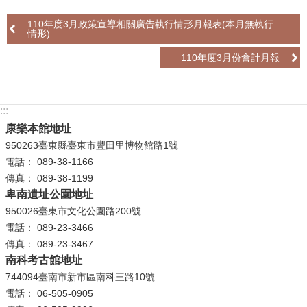
110年度3月政策宣導相關廣告執行情形月報表(本月無執行
學
情形)
習
探
110年度3月份會計月報
索
認
:::
識
康樂本館地址
我
950263臺東縣臺東市豐田里博物館路1號
們
電話： 089-38-1166
傳真： 089-38-1199
便
卑南遺址公園地址
民
950026臺東市文化公園路200號
服
電話： 089-23-3466
務
傳真： 089-23-3467
南科考古館地址
性
744094臺南市新市區南科三路10號
別
電話： 06-505-0905
平