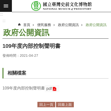
:::
跳到主要內容區塊
:::
進
階
:::
搜
首頁
便民服務
政府公開資訊
政府公開資訊
尋
政府公開資訊
願
景
109年度內部控制聲明書
使
命
發佈時間：2021-04-27
最
新
相關檔案
消
息
109年度內部控制聲明書
pdf
參
觀
展
回上一頁
回最上面
覽