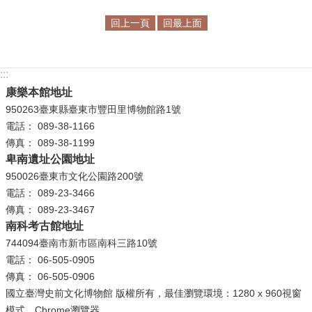
回上一頁
回最上面
學
習
探
:::
索
康樂本館地址
認
950263臺東縣臺東市豐田里博物館路1號
識
電話： 089-38-1166
我
傳真： 089-38-1199
們
卑南遺址公園地址
950026臺東市文化公園路200號
便
電話： 089-23-3466
民
傳真： 089-23-3467
服
南科考古館地址
務
744094臺南市新市區南科三路10號
電話： 06-505-0905
性
傳真： 06-505-0906
別
國立臺灣史前文化博物館 版權所有，最佳瀏覽環境：1280 x 960視窗
平
模式，Chrome瀏覽器