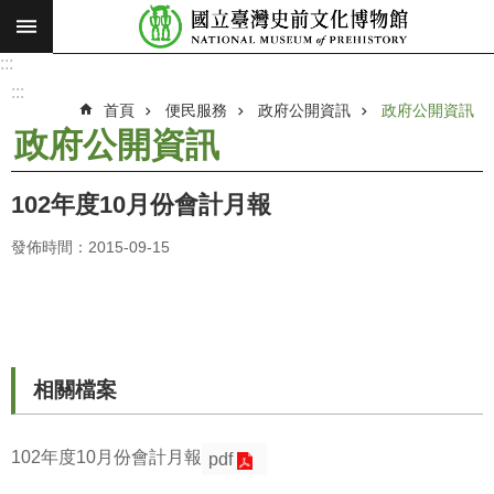
:::
跳到主要內容區塊
:::
進
階
:::
搜
首頁
便民服務
政府公開資訊
政府公開資訊
尋
政府公開資訊
願
景
102年度10月份會計月報
使
命
發佈時間：2015-09-15
最
新
消
息
相關檔案
參
觀
102年度10月份會計月報
pdf
展
覽