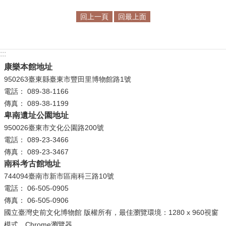
回上一頁
回最上面
學
習
探
:::
索
康樂本館地址
認
950263臺東縣臺東市豐田里博物館路1號
識
電話： 089-38-1166
我
傳真： 089-38-1199
們
卑南遺址公園地址
950026臺東市文化公園路200號
便
電話： 089-23-3466
民
傳真： 089-23-3467
服
南科考古館地址
務
744094臺南市新市區南科三路10號
電話： 06-505-0905
性
傳真： 06-505-0906
別
國立臺灣史前文化博物館 版權所有，最佳瀏覽環境：1280 x 960視窗
平
模式，Chrome瀏覽器