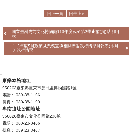
學
回上一頁
回最上面
習
探
國立臺灣史前文化博物館113年度截至第2季止補(捐)助明細
索
表
認
113年度5月政策及業務宣導相關廣告執行情形月報表(本月
無執行情形)
識
我
們
:::
便
康樂本館地址
民
950263臺東縣臺東市豐田里博物館路1號
服
電話： 089-38-1166
務
傳真： 089-38-1199
卑南遺址公園地址
性
950026臺東市文化公園路200號
別
電話： 089-23-3466
平
傳真： 089-23-3467