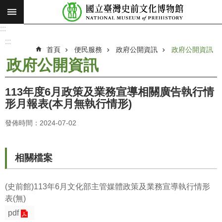
:::
跳到主要內容區塊
:::
進
階
:::
搜
首頁
便民服務
政府公開資訊
政府公開資訊
尋
政府公開資訊
願
景
113年度6月政策及業務宣導相關廣告執行情
使
形月報表(本月無執行情形)
命
發佈時間：2024-07-02
最
新
消
相關檔案
息
參
(史前館)113年6月文化部主管媒體政策及業務宣導執行情形
觀
表(無)
展
pdf
覽