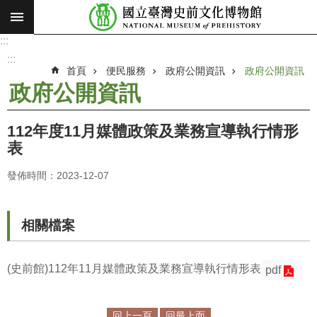
:::
跳到主要內容區塊
:::
進
階
:::
搜
首頁
便民服務
政府公開資訊
政府公開資訊
尋
政府公開資訊
願
景
112年度11月媒體政策及業務宣導執行情形
使
表
命
發佈時間：2023-12-07
最
新
消
相關檔案
息
參
(史前館)112年11月媒體政策及業務宣導執行情形表
pdf
觀
展
覽
回上一頁
回最上面