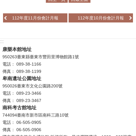
學
112年度11月份會計月報
112年度10月份會計月報
習
探
索
:::
認
康樂本館地址
識
950263臺東縣臺東市豐田里博物館路1號
我
電話： 089-38-1166
們
傳真： 089-38-1199
卑南遺址公園地址
便
950026臺東市文化公園路200號
民
電話： 089-23-3466
服
傳真： 089-23-3467
務
南科考古館地址
744094臺南市新市區南科三路10號
性
電話： 06-505-0905
別
傳真： 06-505-0906
平