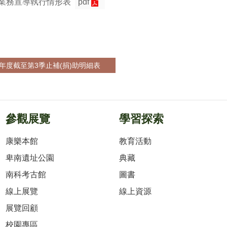
及業務宣導執行情形表
pdf
年度截至第3季止補(捐)助明細表
參觀展覽
學習探索
康樂本館
教育活動
卑南遺址公園
典藏
南科考古館
圖書
線上展覽
線上資源
展覽回顧
校園專區