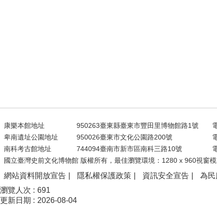
康樂本館地址
950263臺東縣臺東市豐田里博物館路1號
電
卑南遺址公園地址
950026臺東市文化公園路200號
電
南科考古館地址
744094臺南市新市區南科三路10號
電
國立臺灣史前文化博物館 版權所有，最佳瀏覽環境：1280 x 960視窗模
網站資料開放宣告
隱私權保護政策
資訊安全宣告
為民
瀏覽人次
691
更新日期
2026-08-04