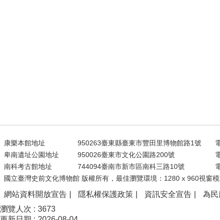
康樂本館地址
950263臺東縣臺東市豐田里博物館路1號
電
卑南遺址公園地址
950026臺東市文化公園路200號
電
南科考古館地址
744094臺南市新市區南科三路10號
電
國立臺灣史前文化博物館 版權所有，最佳瀏覽環境：1280 x 960視窗模
網站資料開放宣告
隱私權保護政策
資訊安全宣告
為民
瀏覽人次
3673
更新日期
2026-08-04