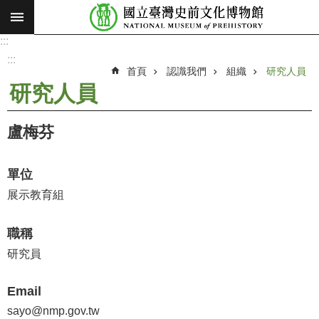
:::
跳到主要內容區塊
:::
進
階
:::
搜
首頁
認識我們
組織
研究人員
尋
研究人員
願
景
盧梅芬
使
命
單位
最
展示教育組
新
消
職稱
息
研究員
參
觀
Email
展
sayo@nmp.gov.tw
覽