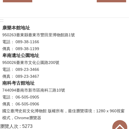
等
專
區
:::
友
康樂本館地址
善
950263臺東縣臺東市豐田里博物館路1號
措
電話： 089-38-1166
施
傳真： 089-38-1199
服
卑南遺址公園地址
務
950026臺東市文化公園路200號
電話： 089-23-3466
服
傳真： 089-23-3467
務
南科考古館地址
信
744094臺南市新市區南科三路10號
箱
電話： 06-505-0905
傳真： 06-505-0906
網
國立臺灣史前文化博物館 版權所有，最佳瀏覽環境：1280 x 960視窗
站
模式，Chrome瀏覽器
導
瀏覽人次
5273
覽