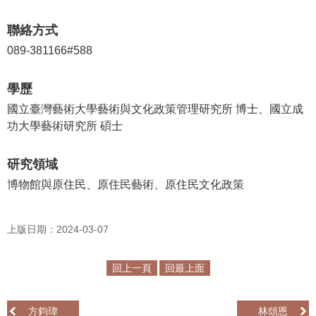
學
聯絡方式
習
089-381166#588
探
索
學歷
認
國立臺灣藝術大學藝術與文化政策管理研究所 博士、國立成
識
功大學藝術研究所 碩士
我
們
研究領域
博物館與原住民、原住民藝術、原住民文化政策
便
民
服
上版日期：2024-03-07
務
回上一頁
回最上面
性
別
平
方鈞瑋
林頌恩