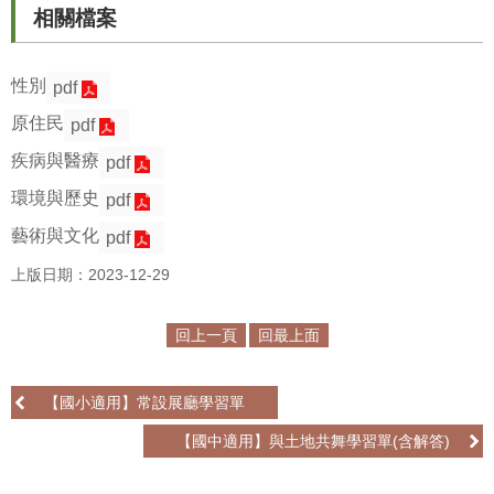
相關檔案
學
習
性別
pdf
探
索
原住民
pdf
疾病與醫療
pdf
認
識
環境與歷史
pdf
我
藝術與文化
pdf
們
上版日期：2023-12-29
便
民
回上一頁
回最上面
服
務
【國小適用】常設展廳學習單
性
【國中適用】與土地共舞學習單(含解答)
別
平