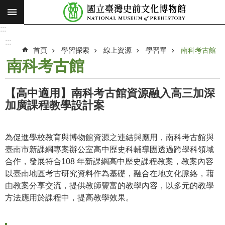
:::
跳到主要內容區塊
:::
進
階
:::
搜
首頁
學習探索
線上資源
學習單
南科考古館
尋
南科考古館
願
景
【高中適用】南科考古館資源融入高三加深
使
加廣課程教學設計案
命
最
為促進學校教育與博物館資源之連結與應用，南科考古館與
新
臺南市新課綱專案辦公室高中歷史科輔導團透過跨學科領域
消
合作，發展符合108 年新課綱高中歷史課程教案，教案內容
息
以臺南地區考古研究資料作為基礎，融合在地文化脈絡，藉
由教案分享交流，提供教師豐富的教學內容，以多元的教學
參
方法應用於課程中，提高教學效果。
觀
展
覽