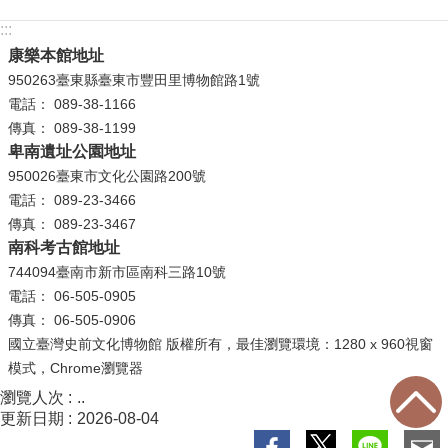
等
:::
專
區
康樂本館地址
950263臺東縣臺東市豐田里博物館路1號
友
電話： 089-38-1166
善
傳真： 089-38-1199
措
卑南遺址公園地址
施
950026臺東市文化公園路200號
服
電話： 089-23-3466
務
傳真： 089-23-3467
南科考古館地址
服
744094臺南市新市區南科三路10號
務
電話： 06-505-0905
信
傳真： 06-505-0906
箱
國立臺灣史前文化博物館 版權所有，最佳瀏覽環境：1280 x 960視窗
模式，Chrome瀏覽器
網
站
瀏覽人次
..
導
更新日期
2026-08-04
覽