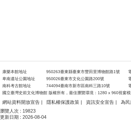
康樂本館地址
950263臺東縣臺東市豐田里博物館路1號
電
卑南遺址公園地址
950026臺東市文化公園路200號
電
南科考古館地址
744094臺南市新市區南科三路10號
電
國立臺灣史前文化博物館 版權所有，最佳瀏覽環境：1280 x 960視窗模
網站資料開放宣告
隱私權保護政策
資訊安全宣告
為民
瀏覽人次
19823
更新日期
2026-08-04