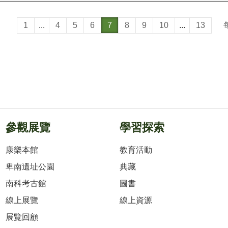
1
...
4
5
6
7
8
9
10
...
13
參觀展覽
學習探索
康樂本館
教育活動
卑南遺址公園
典藏
南科考古館
圖書
線上展覽
線上資源
展覽回顧