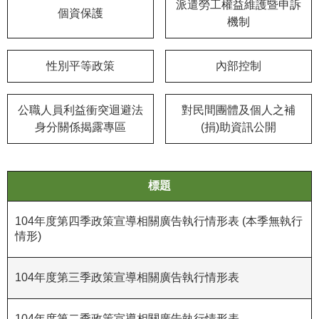
等
派遣勞工權益維護暨申訴
個資保護
專
機制
區
性別平等政策
內部控制
友
善
措
公職人員利益衝突迴避法
對民間團體及個人之補
施
身分關係揭露專區
(捐)助資訊公開
服
務
服
標題
務
信
104年度第四季政策宣導相關廣告執行情形表 (本季無執行
箱
情形)
網
104年度第三季政策宣導相關廣告執行情形表
站
導
覽
104年度第二季政策宣導相關廣告執行情形表