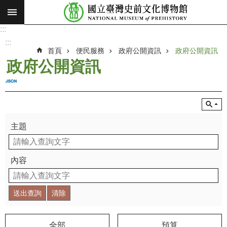
:::
跳到主要內容區塊
:::
進
階
:::
搜
首頁
便民服務
政府公開資訊
政府公開資訊
尋
政府公開資訊
願
景
使
命
主題
最
新
消
內容
息
參
觀
展
覽
全部
預算