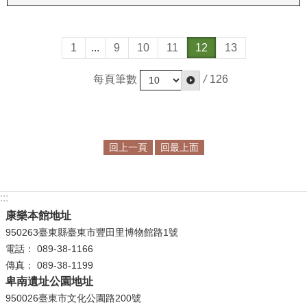
政
策
1
...
9
10
11
12
13
資
訊
每頁筆數
/
126
安
全
宣
告
回上一頁
回最上面
為
民
服
:::
務
康樂本館地址
白
950263臺東縣臺東市豐田里博物館路1號
皮
電話： 089-38-1166
書
傳真： 089-38-1199
卑南遺址公園地址
政
950026臺東市文化公園路200號
府