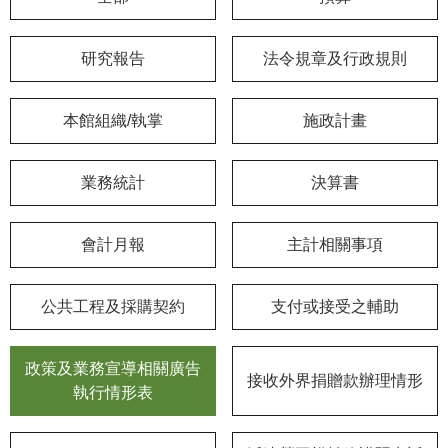
學
研究報告
法令規章及行政規則
習
探
索
本館組織/執掌
施政計畫
認
識
業務統計
決算書
我
們
會計月報
主計相關事項
便
民
公共工程及採購契約
支付或接受之輔助
服
務
政策及業務宣導相關廣告
接收外界捐贈款辦理情形
性
執行情形表
別
平