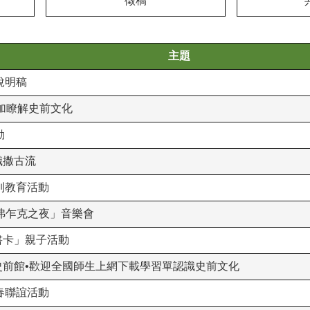
徵稿
主題
說明稿
加瞭解史前文化
動
識撒古流
列教育活動
德弗乍克之夜」音樂會
書卡」親子活動
 史前館•歡迎全國師生上網下載學習單認識史前文化
春聯誼活動