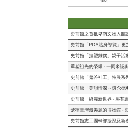
徵才
史前館之首批卑南文物入館
史前館「PDA貼身導覽」更
史前館「捏塑雞偶」親子活
重塑祖先的榮耀 - 一同來認
史前館「鬼斧神工」特展系
史前館「美韻情深 ~ 懷念
史前館「綺麗新世界 - 壓花
號稱臺灣最美麗的博物館 -
史前館志工團幹部授證及新