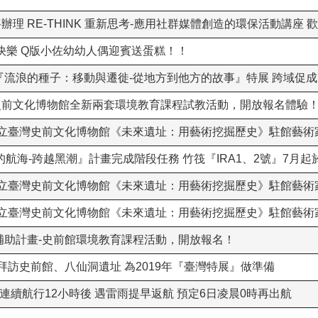
辦理 RE-THINK 重新思考-應用社群媒體創造的環保活動講座 
快樂 Q版小佐幼幼人偶迎賓送蛋糕！！
館『流浪的種子：移動與遷徙-從地方到他方的故事』特展 跨域促
灣史前文化博物館全新兩套環境教育課程試教活動，開放報名體驗
國立臺灣史前文化博物館《未來遺址：用藝術挖掘歷史》駐館藝術
前的航海-跨越黑潮』計畫完成階段任務 竹筏『IRA1、2號』7月
國立臺灣史前文化博物館《未來遺址：用藝術挖掘歷史》駐館藝術家
國立臺灣史前文化博物館《未來遺址：用藝術挖掘歷史》駐館藝術家
部補助計畫-史前館環境教育課程活動，開放報名！
拜訪史前館、八仙洞遺址 為2019年『臺灣特展』做準備
』連續航行12小時後 遇雷雨提早返航 預定6日凌晨0時再出航