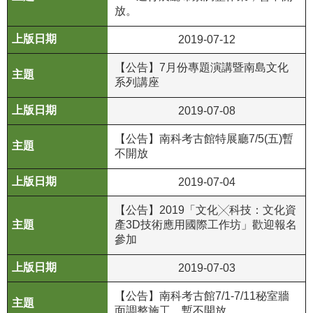
放。
R
2019-07-12
S
S
【公告】7月份專題演講暨南島文化
系列講座
網
站
2019-07-08
資
【公告】南科考古館特展廳7/5(五)暫
料
不開放
開
放
2019-07-04
宣
告
【公告】2019「文化╳科技：文化資
產3D技術應用國際工作坊」歡迎報名
隱
參加
私
2019-07-03
權
保
【公告】南科考古館7/1-7/11秘室牆
護
面調整施工，暫不開放