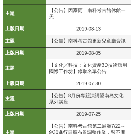
等
專
【公告】因豪雨，南科考古館休館一
區
天
友
2019-08-13
善
【公告】南科考古館更新兒童廳資訊
措
施
2019-08-05
服
務
【文化╳科技：文化資產3D技術應用
國際工作坊】錄取名單公告
服
2019-07-30
務
信
【公告】8月份專題演講暨南島文化
箱
系列講座
網
2019-07-25
站
導
【公告】南科考古館第二展廳7/22～
覽
9/30進行展廳布景調整作業，暫不開