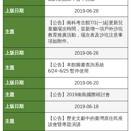
政
策
2019-06-28
資
【公告】南科考古館7/1(一)起更新兒
童廳場次時間，並新增一項戶外沙坑
訊
教育推廣活動，場次表及沙坑注意事
安
項如附件。
全
宣
2019-06-26
告
【公告】本館圖書查詢系統
為
6/24~6/25 暫停使用
民
2019-06-20
服
務
【公告】2019南島國際研討會
白
皮
2019-06-18
書
【公告】歷史文獻中的臺灣原住民座
政
談會暨專題演講
府