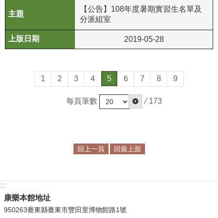
【公告】108年度暑期實習生名單及
分派組室
2019-05-28
1
2
3
4
5
6
7
8
9
每頁筆數
/
173
回上一頁
回最上面
:::
康樂本館地址
950263臺東縣臺東市豐田里博物館路1號