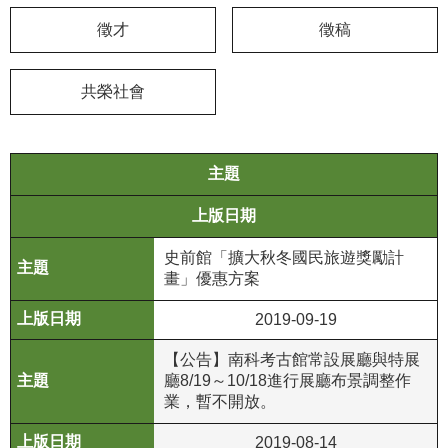
徵才
徵稿
學
習
探
共榮社會
索
認
主題
識
我
上版日期
們
史前館「擴大秋冬國民旅遊獎勵計
便
畫」優惠方案
民
服
2019-09-19
務
【公告】南科考古館常設展廳與特展
廳8/19～10/18進行展廳布景調整作
性
業，暫不開放。
別
平
2019-08-14