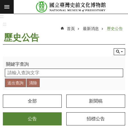
:::
跳到主要內容區塊
:::
進
階
:::
搜
首頁
最新消息
歷史公告
尋
歷史公告
願
景
使
命
關鍵字查詢
最
新
消
息
全部
新聞稿
參
觀
公告
招標公告
展
覽