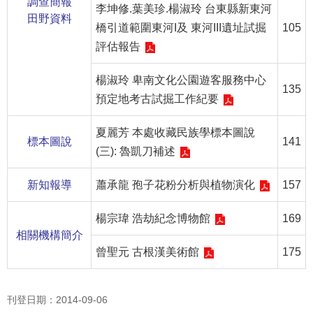
調查簡報
李坤修.葉美珍.楊淑玲 台東縣新東河
田野資料
R
橋引道範圍東河I及 東河III遺址試掘
105
S
評估報告
S
楊淑玲 卑南文化公園遊客服務中心
135
網
預定地考古試掘工作紀要
站
資
夏麗芳 本處收藏民族學標本圖說
料
標本圖說
141
(三): 魯凱刀補述
開
放
新知報導
蕭承龍 孢子花粉分析與植物演化
157
宣
告
楊宗瑋 浩劫紀念博物館
169
相關機構簡介
隱
曾聖元 古根漢美術館
175
私
權
保
刊登日期：2014-09-06
護