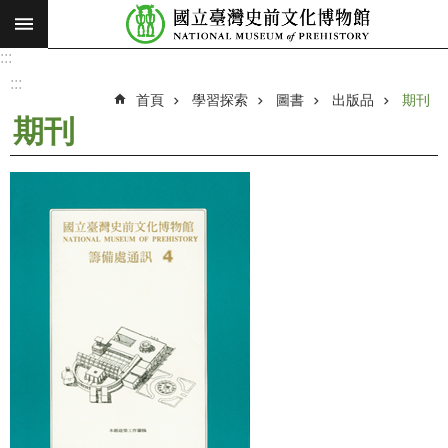
:::
跳到主要內容區塊
:::
進
階
:::
搜
首頁
學習探索
圖書
出版品
期刊
尋
期刊
願
景
使
命
最
新
消
息
參
觀
展
覽