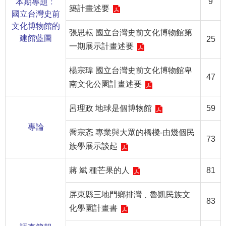
9
本期專題﹕
等
築計畫述要
國立台灣史前
專
文化博物館的
區
張思耘 國立台灣史前文化博物館第
建館藍圖
25
一期展示計畫述要
友
善
楊宗瑋 國立台灣史前文化博物館卑
措
47
南文化公園計畫述要
施
服
呂理政 地球是個博物館
59
務
專論
服
喬宗忞 專業與大眾的橋樑-由幾個民
73
務
族學展示談起
信
箱
蔣 斌 種芒果的人
81
網
屏東縣三地門鄉排灣﹑魯凱民族文
站
83
化學園計畫書
導
覽