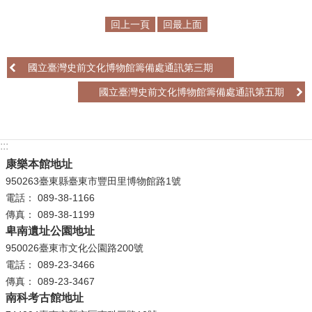
政
策
回上一頁
回最上面
資
國立臺灣史前文化博物館籌備處通訊第三期
訊
安
國立臺灣史前文化博物館籌備處通訊第五期
全
宣
告
:::
康樂本館地址
為
950263臺東縣臺東市豐田里博物館路1號
民
電話： 089-38-1166
服
傳真： 089-38-1199
務
卑南遺址公園地址
白
950026臺東市文化公園路200號
皮
電話： 089-23-3466
書
傳真： 089-23-3467
政
南科考古館地址
府