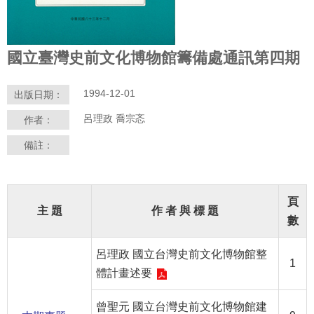
學
習
國立臺灣史前文化博物館籌備處通訊第四期
探
索
1994-12-01
出版日期：
認
呂理政 喬宗忞
作者：
識
我
備註：
們
便
民
頁
主 題
作 者 與 標 題
服
數
務
呂理政 國立台灣史前文化博物館整
1
性
體計畫述要
別
平
曾聖元 國立台灣史前文化博物館建