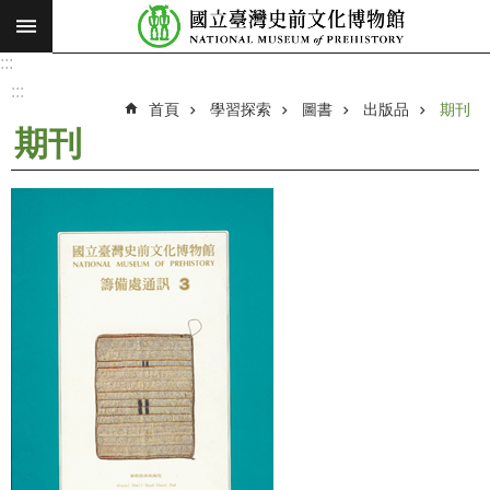
:::
跳到主要內容區塊
:::
進
階
:::
搜
首頁
學習探索
圖書
出版品
期刊
尋
期刊
願
景
使
命
最
新
消
息
參
觀
展
覽