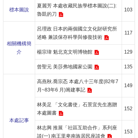
夏麗芳 本處收藏民族學標本圖說(二):
標本圖說
103
R
魯凱的刀
S
S
呂理政 日本的兩個國立文化財研究所
117
述略 兼談保存科學與修復技術
網
相關機構簡
站
介
楊宗瑋 魁北克文明博物館
129
資
料
曾聖元 美莎弗地國家公園
135
開
放
高燕秋.喬宗忞 本處八十三年度(82年7
宣
149
月~83年6 月)籌建事記
告
隱
林美足 「文化書使」石景宜先生惠贈
152
私
本處圖書
權
本處記事
保
林志興 推展「社區互助合作」系列座
153
護
談(一) 南王里卑南族居民座談會