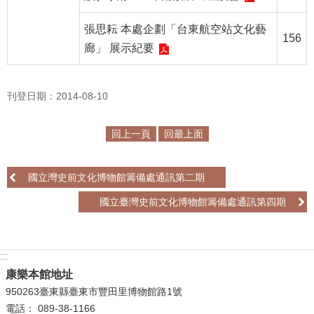
政
策
張思耘 本處企劃「台東航空站文化藝
156
廊」 展示紀要
資
訊
安
刊登日期：2014-08-10
全
宣
回上一頁
回最上面
告
為
國立灣史前文化博物館籌備處通訊第二期
民
服
國立臺灣史前文化博物館籌備處通訊第四期
務
白
皮
:::
書
康樂本館地址
950263臺東縣臺東市豐田里博物館路1號
政
電話： 089-38-1166
府