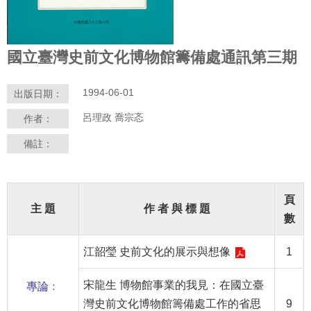
學
習
國立臺灣史前文化博物館籌備處通訊第三期
探
索
1994-06-01
出版日期：
認
呂理政 喬宗忞
作者：
識
我
備註：
們
便
民
頁
主 題
作 者 與 標 題
服
數
務
江韶瑩 史前文化的展示與想像
1
性
別
宋龍生 博物館事業的我見：在國立臺
專論﹕
平
灣史前文化博物館籌備處工作的省思
9