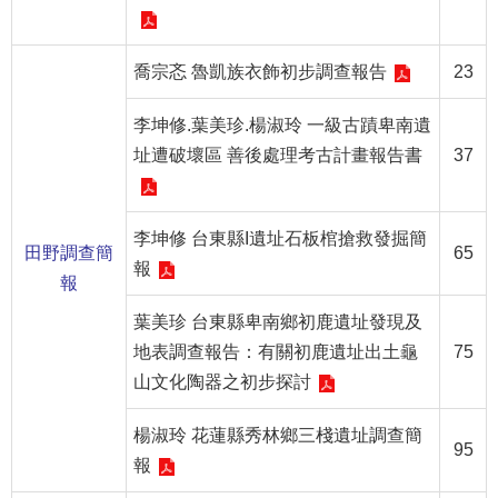
等
專
區
喬宗忞 魯凱族衣飾初步調查報告
23
友
李坤修.葉美珍.楊淑玲 一級古蹟卑南遺
善
址遭破壞區 善後處理考古計畫報告書
37
措
施
服
李坤修 台東縣I遺址石板棺搶救發掘簡
務
田野調查簡
65
報
報
服
務
葉美珍 台東縣卑南鄉初鹿遺址發現及
信
地表調查報告：有關初鹿遺址出土龜
75
箱
山文化陶器之初步探討
網
楊淑玲 花蓮縣秀林鄉三棧遺址調查簡
站
95
導
報
覽