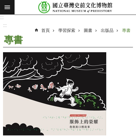
:::
跳到主要內容區塊
:::
進
階
:::
搜
首頁
學習探索
圖書
出版品
專書
尋
專書
願
景
使
命
最
新
消
息
參
觀
展
覽