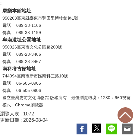
等
:::
專
康樂本館地址
區
950263臺東縣臺東市豐田里博物館路1號
電話： 089-38-1166
友
傳真： 089-38-1199
善
卑南遺址公園地址
措
950026臺東市文化公園路200號
施
電話： 089-23-3466
服
傳真： 089-23-3467
務
南科考古館地址
744094臺南市新市區南科三路10號
服
電話： 06-505-0905
務
傳真： 06-505-0906
信
國立臺灣史前文化博物館 版權所有，最佳瀏覽環境：1280 x 960視窗
箱
模式，Chrome瀏覽器
網
瀏覽人次
1072
站
更新日期
2026-08-04
導
覽