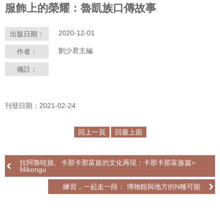
服飾上的榮耀：魯凱族口傳故事
學
習
2020-12-01
出版日期：
探
劉少君主編
作者：
索
備註：
認
識
我
刊登日期：2021-02-24
們
便
回上一頁
回最上面
民
服
拉阿魯哇族、卡那卡那富族的文化再現：卡那卡那富族篇=
務
Mikongu
練習，一起走一段： 博物館與地方的N種可能
性
別
平