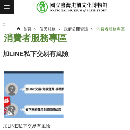
:::
跳到主要內容區塊
:::
進
階
:::
搜
首頁
便民服務
政府公開資訊
消費者服務專區
尋
消費者服務專區
願
景
加LINE私下交易有風險
使
命
最
新
消
息
參
觀
展
加LINE私下交易有風險
覽