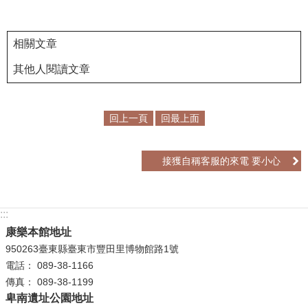
學
習
相關文章
探
其他人閱讀文章
索
認
回上一頁
回最上面
識
我
們
接獲自稱客服的來電 要小心
便
民
服
:::
務
康樂本館地址
950263臺東縣臺東市豐田里博物館路1號
性
電話： 089-38-1166
別
傳真： 089-38-1199
平
卑南遺址公園地址